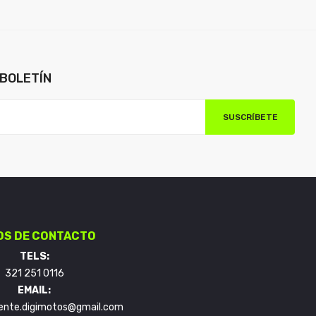
BOLETÍN
SUSCRÍBETE
OS DE CONTACTO
TELS:
321 251 0116
EMAIL:
liente.digimotos@gmail.com