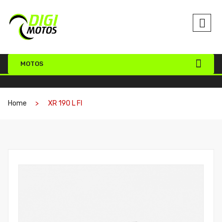
MOTOS
Home
XR 190 L FI