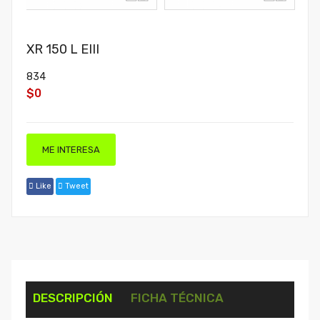
XR 150 L EIII
834
$0
ME INTERESA
Like
Tweet
DESCRIPCIÓN
FICHA TÉCNICA