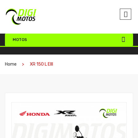
MOTOS
Home
XR 150 L EIII