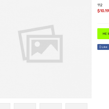
112
$10.1
ME 
Like