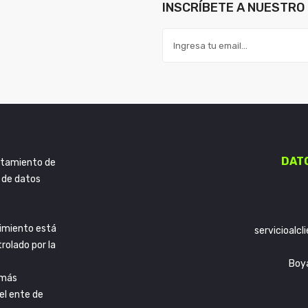
INSCRÍBETE A NUESTRO 
DAT
ratamiento de
 de datos
imiento está
servicioalc
trolado por la
Boy
 más
el ente de