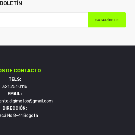
BOLETÍN
SUSCRÍBETE
OS DE CONTACTO
TELS:
321 251 0116
EMAIL:
liente.digimotos@gmail.com
DIRECCIÓN:
acá No 8-41 Bogotá