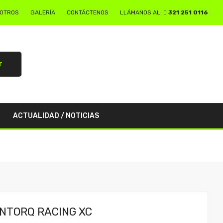
SOTROS
GALERÍA
CONTÁCTENOS
LLÁMANOS AL:
321 251 0116
r
ACTUALIDAD / NOTICIAS
 NTORQ RACING XC