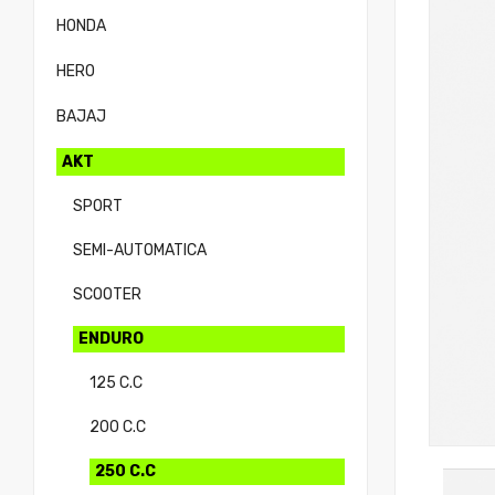
HONDA
HERO
BAJAJ
AKT
SPORT
SEMI-AUTOMATICA
SCOOTER
ENDURO
125 C.C
200 C.C
250 C.C