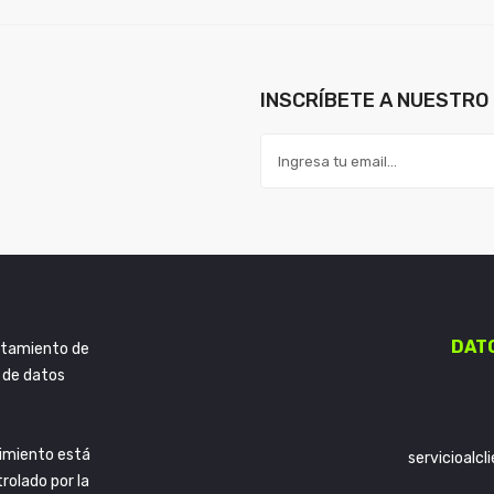
INSCRÍBETE A NUESTRO 
DAT
ratamiento de
 de datos
imiento está
servicioalc
trolado por la