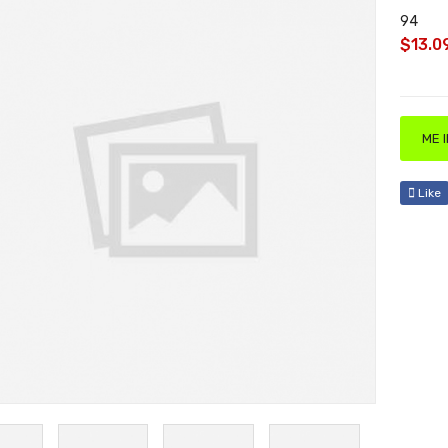
94
$13.0
ME 
Like