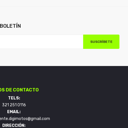
BOLETÍN
SUSCRÍBETE
OS DE CONTACTO
TELS:
321 251 0116
EMAIL:
liente.digimotos@gmail.com
DIRECCIÓN: