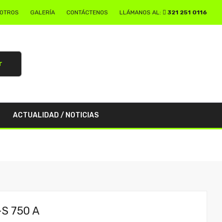
SOTROS
GALERÍA
CONTÁCTENOS
LLÁMANOS AL:
321 251 0116
r
ACTUALIDAD / NOTICIAS
S 750 A