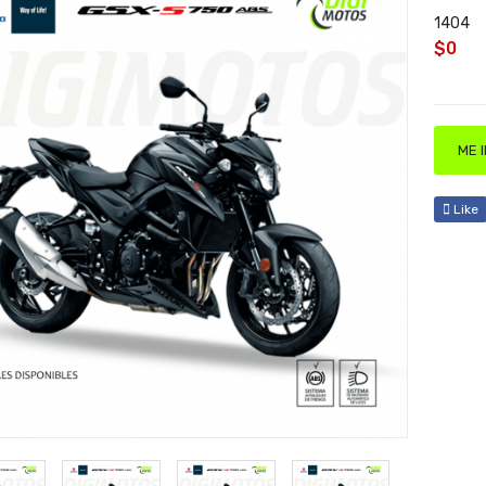
1404
$0
ME 
Like