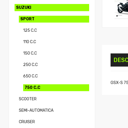
SUZUKI
SPORT
125 C.C
110 C.C
150 C.C
DESC
250 C.C
650 C.C
GSX-S 750
750 C.C
SCOOTER
SEMI-AUTOMATICA
CRUISER