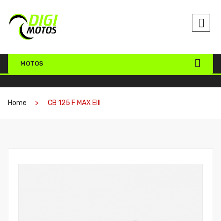
MOTOS
Home
CB 125 F MAX EIII