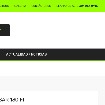
SOTROS
GALERÍA
CONTÁCTENOS
LLÁMANOS AL:
321 251 0116
r
ACTUALIDAD / NOTICIAS
AR 180 FI