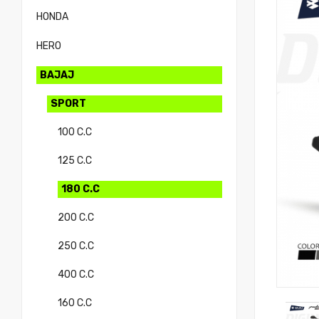
HONDA
HERO
BAJAJ
SPORT
100 C.C
125 C.C
180 C.C
200 C.C
250 C.C
400 C.C
160 C.C