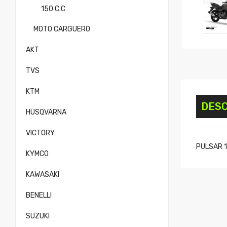
150 C.C
MOTO CARGUERO
AKT
TVS
KTM
DESC
HUSQVARNA
VICTORY
PULSAR 18
KYMCO
KAWASAKI
BENELLI
SUZUKI