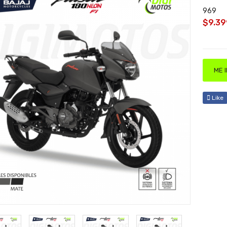
969
$9.39
ME 
Like