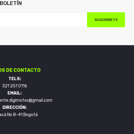
BOLETÍN
SUSCRÍBETE
OS DE CONTACTO
TELS:
321 251 0116
EMAIL:
liente.digimotos@gmail.com
DIRECCIÓN:
acá No 8-41 Bogotá