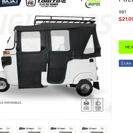
981
$21.0
ME 
Like