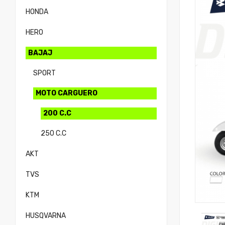
HONDA
HERO
BAJAJ
SPORT
MOTO CARGUERO
200 C.C
250 C.C
AKT
TVS
KTM
HUSQVARNA