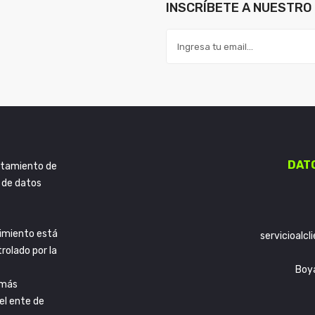
INSCRÍBETE A NUESTRO 
DAT
ratamiento de
 de datos
imiento está
servicioalc
trolado por la
Boy
 más
el ente de